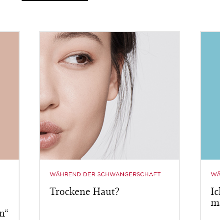
WÄHREND DER SCHWANGERSCHAFT
WÄ
Trockene Haut?
I
m
n“