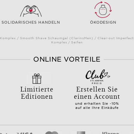
SOLIDARISCHES HANDELN
ÖKODESIGN
omplex / Smooth Shave Schaumgel (ClarinsMen) / Clear-out Imperfectio
Komplex / Seifen
ONLINE VORTEILE
Limitierte
Erstellen Sie
Editionen
einen Account
und erhalten Sie -10%
auf alle Ihre Einkäufe