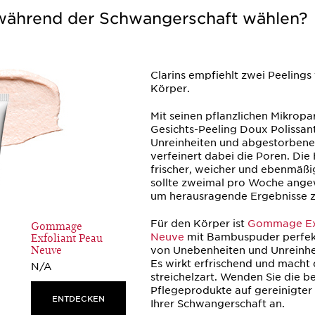
 während der Schwangerschaft wählen?
Clarins empfiehlt zwei Peelings
Körper.
Mit seinen pflanzlichen Mikropar
Gesichts-Peeling
Doux Polissan
Unreinheiten und abgestorbene
verfeinert dabei die Poren. Die 
frischer, weicher und ebenmäßi
sollte zweimal pro Woche ang
um herausragende Ergebnisse zu
Gommage
Für den Körper ist
Gommage Exf
Exfoliant Peau
Neuve
mit Bambuspuder perfek
Neuve
von Unebenheiten und Unreinhei
Es wirkt erfrischend und macht 
N/A
streichelzart. Wenden Sie die b
Pflegeprodukte auf gereinigte
ENTDECKEN
Ihrer Schwangerschaft an.