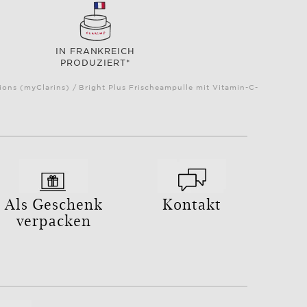
IN FRANKREICH
PRODUZIERT*
ns (myClarins) / Bright Plus Frischeampulle mit Vitamin-C-
Als Geschenk
Kontakt
verpacken