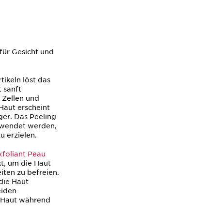
 für Gesicht und
tikeln löst das
t
sanft
 Zellen und
Haut erscheint
ger. Das Peeling
ewendet werden,
 erzielen.
oliant Peau
t, um die Haut
ten zu befreien.
die Haut
eiden
r Haut während