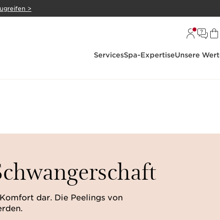
zugreifen >
Services
Spa-Expertise
Unsere Wert
 Schwangerschaft
Komfort dar. Die Peelings von
erden.