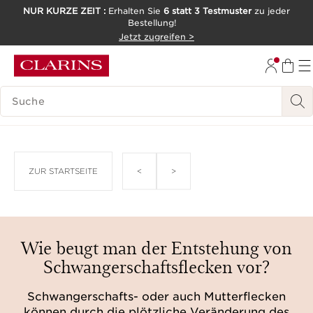
NUR KURZE ZEIT :
Erhalten Sie
6 statt 3 Testmuster
zu jeder
Bestellung!
WEITER ZUM INHALT
Jetzt zugreifen >
ZUM FOOTER GEHEN
LEGENDE SUCHEN
<
>
ZUR STARTSEITE
Wie beugt man der Entstehung von
Schwangerschaftsflecken vor?
Schwangerschafts- oder auch Mutterflecken
können durch die plötzliche Veränderung des