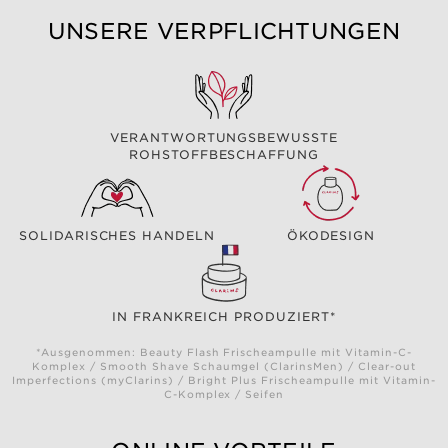
UNSERE VERPFLICHTUNGEN
VERANTWORTUNGSBEWUSSTE
ROHSTOFFBESCHAFFUNG
SOLIDARISCHES HANDELN
ÖKODESIGN
IN FRANKREICH PRODUZIERT*
*Ausgenommen: Beauty Flash Frischeampulle mit Vitamin-C-
Komplex / Smooth Shave Schaumgel (ClarinsMen) / Clear-out
Imperfections (myClarins) / Bright Plus Frischeampulle mit Vitamin-
C-Komplex / Seifen