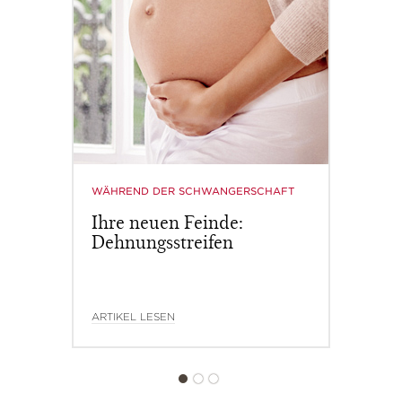
Die frische und straffende Formel erlaubt eine tägliche
Anwendung der Dekolletépflege. Das Gel zieht mit
WÄHREND DER SCHWANGERSCHAFT
seiner leichten und flüssigen Textur schnell ein. Tragen
Ihre neuen Feinde:
Sie es idealerweise am Morgen noch vor dem Makeup
auf. Vom unteren Brustansatz beginnend bis zum Kinn
Dehnungsstreifen
mit sanften Streichbewegungen verteilen. Die
Anwendungsmethode von Clarins verstärkt die
Wirksamkeit von Gel Buste Super Lift.
ARTIKEL LESEN