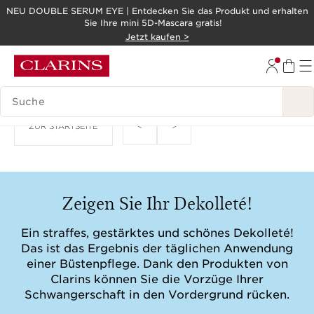
NEU DOUBLE SERUM EYE | Entdecken Sie das Produkt und erhalten
Sie Ihre mini 5D-Mascara gratis!
WEITER ZUM INHALT
Jetzt kaufen >
ZUM FOOTER GEHEN
LEGENDE SUCHEN
<
>
ZUR STARTSEITE
Zeigen Sie Ihr Dekolleté!
Ein straffes, gestärktes und schönes Dekolleté!
Das ist das Ergebnis der täglichen Anwendung
einer Büstenpflege. Dank den Produkten von
Clarins können Sie die Vorzüge Ihrer
Schwangerschaft in den Vordergrund rücken.