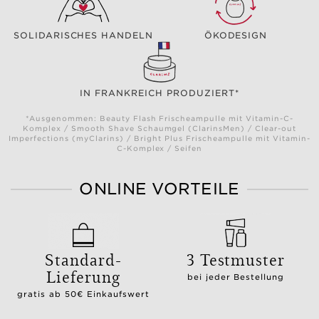
SOLIDARISCHES HANDELN
ÖKODESIGN
IN FRANKREICH PRODUZIERT*
*Ausgenommen: Beauty Flash Frischeampulle mit Vitamin-C-
Komplex / Smooth Shave Schaumgel (ClarinsMen) / Clear-out
Imperfections (myClarins) / Bright Plus Frischeampulle mit Vitamin-
C-Komplex / Seifen
ONLINE VORTEILE
Standard-
3 Testmuster
Lieferung
bei jeder Bestellung
gratis ab 50€ Einkaufswert